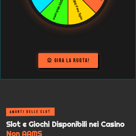
🎡 Gira la Ruota!
AMANTI DELLE SLOT
Slot e Giochi Disponibili nei Casino
Non AAMS