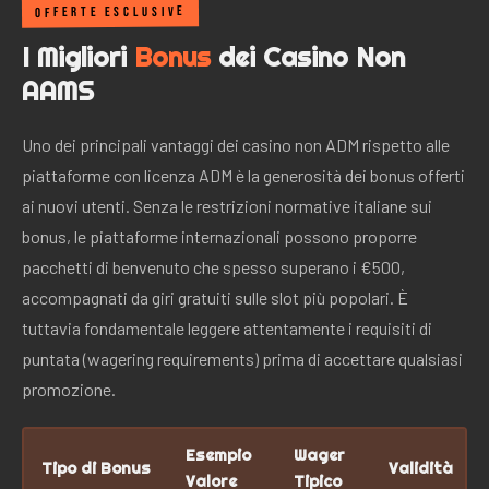
OFFERTE ESCLUSIVE
I Migliori
Bonus
dei Casino Non
AAMS
Uno dei principali vantaggi dei casino non ADM rispetto alle
piattaforme con licenza ADM è la generosità dei bonus offerti
ai nuovi utenti. Senza le restrizioni normative italiane sui
bonus, le piattaforme internazionali possono proporre
pacchetti di benvenuto che spesso superano i €500,
accompagnati da giri gratuiti sulle slot più popolari. È
tuttavia fondamentale leggere attentamente i requisiti di
puntata (wagering requirements) prima di accettare qualsiasi
promozione.
Esempio
Wager
Tipo di Bonus
Validità
Valore
Tipico