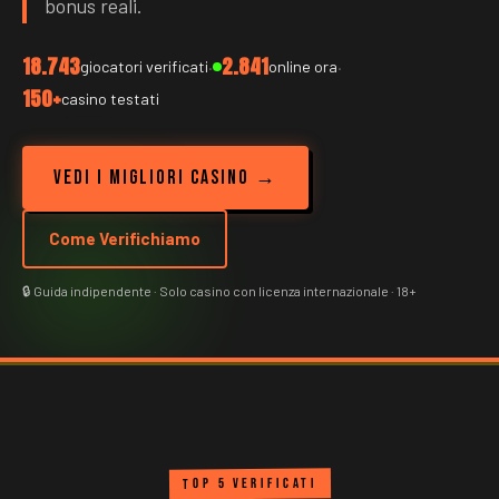
bonus reali.
18.743
2.841
·
·
giocatori verificati
online ora
150+
casino testati
Vedi i Migliori Casino →
Come Verifichiamo
🔒 Guida indipendente · Solo casino con licenza internazionale · 18+
TOP 5 VERIFICATI