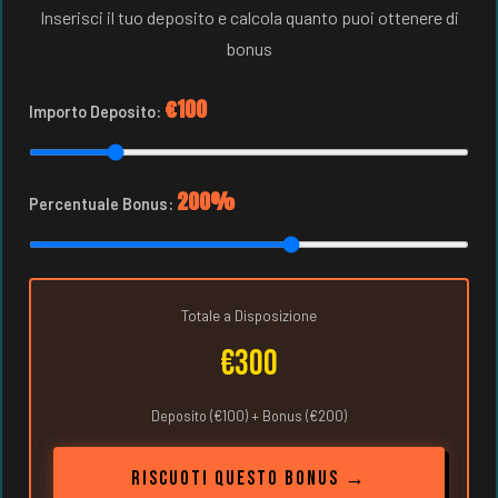
Inserisci il tuo deposito e calcola quanto puoi ottenere di
bonus
€100
Importo Deposito:
200%
Percentuale Bonus:
Totale a Disposizione
€300
Deposito (€100) + Bonus (€200)
Riscuoti Questo Bonus →