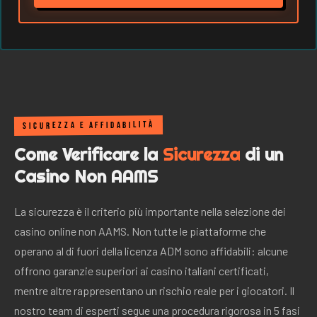
SICUREZZA E AFFIDABILITÀ
Come Verificare la
Sicurezza
di un
Casino Non AAMS
La sicurezza è il criterio più importante nella selezione dei
casino online non AAMS. Non tutte le piattaforme che
operano al di fuori della licenza ADM sono affidabili: alcune
offrono garanzie superiori ai casino italiani certificati,
mentre altre rappresentano un rischio reale per i giocatori. Il
nostro team di esperti segue una procedura rigorosa in 5 fasi