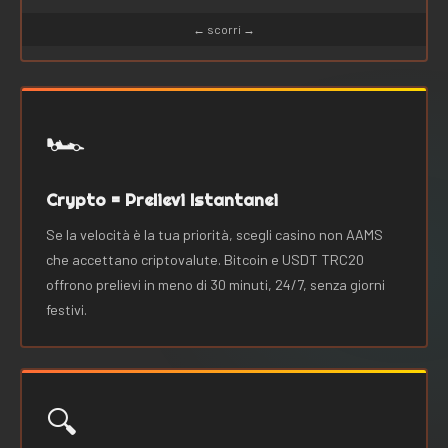
← scorri →
🏎️
Crypto = Prelievi Istantanei
Se la velocità è la tua priorità, scegli casino non AAMS
che accettano criptovalute. Bitcoin e USDT TRC20
offrono prelievi in meno di 30 minuti, 24/7, senza giorni
festivi.
🔍