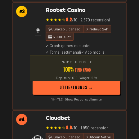
Roobet Casino
#3
9.2
★★★★☆
/10 · 2.870 recensioni
🃏
🔒 Curaçao Licensed
⚡ Prelievo 24h
🎰 5.000+ Slot
✓ Crash games esclusivi
✓ Tornei settimanali
✓ App mobile
PRIMO DEPOSITO
100%
fino €500
Dep. min: €10 · Wager: 25x
Ottieni Bonus →
18+ · T&C · Gioca Responsabilmente
Cloudbet
#4
9.0
★★★★☆
/10 · 1.950 recensioni
💎
🔒 Curaçao Licensed
⚡ Bitcoin Native