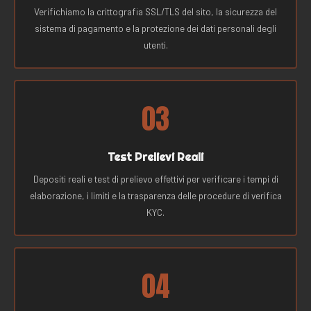
Verifichiamo la crittografia SSL/TLS del sito, la sicurezza del
sistema di pagamento e la protezione dei dati personali degli
utenti.
03
Test Prelievi Reali
Depositi reali e test di prelievo effettivi per verificare i tempi di
elaborazione, i limiti e la trasparenza delle procedure di verifica
KYC.
04