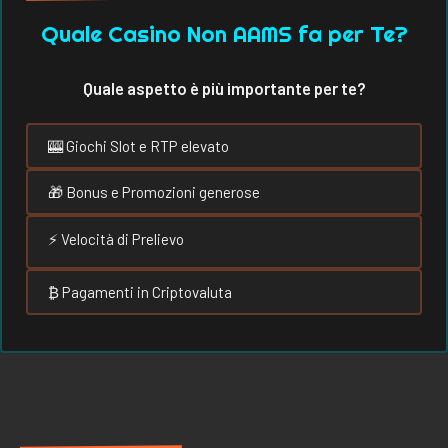
Quale Casino Non AAMS fa per Te?
Quale aspetto è più importante per te?
🎰 Giochi Slot e RTP elevato
🎁 Bonus e Promozioni generose
⚡ Velocità di Prelievo
₿ Pagamenti in Criptovaluta