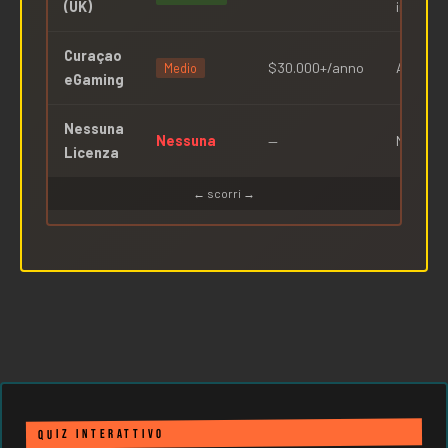
(UK)
indipen
Curaçao
$30.000+/anno
Autodic
Medio
eGaming
Nessuna
Nessuna
—
Nessun
Licenza
← scorri →
QUIZ INTERATTIVO