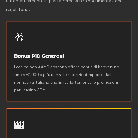
automaticamente le piattaforme senza documentazione
regolatoria.
🎁
Bonus Più Generosi
I casino non AAMS possono offrire bonus di benvenuto
fino a €1.000 o più, senza le restrizioni imposte dalla
normativa italiana che limita fortemente le promozioni
per i casino ADM.
🎰