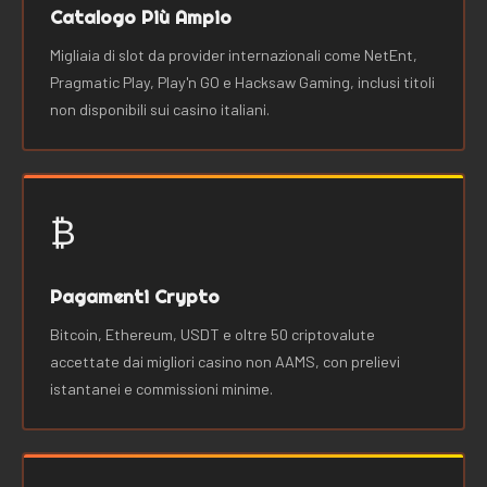
Catalogo Più Ampio
Migliaia di slot da provider internazionali come NetEnt,
Pragmatic Play, Play'n GO e Hacksaw Gaming, inclusi titoli
non disponibili sui casino italiani.
₿
Pagamenti Crypto
Bitcoin, Ethereum, USDT e oltre 50 criptovalute
accettate dai migliori casino non AAMS, con prelievi
istantanei e commissioni minime.