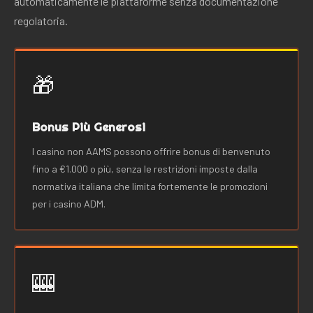
automaticamente le piattaforme senza documentazione
regolatoria.
🎁
Bonus Più Generosi
I casino non AAMS possono offrire bonus di benvenuto
fino a €1.000 o più, senza le restrizioni imposte dalla
normativa italiana che limita fortemente le promozioni
per i casino ADM.
🎰