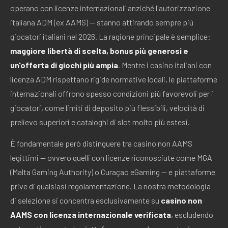
operano con licenze internazionali anziché l'autorizzazione
italiana ADM (ex AAMS) — stanno attirando sempre più
giocatori italiani nel 2026. La ragione principale è semplice:
maggiore libertà di scelta, bonus più generosi e
un'offerta di giochi più ampia
. Mentre i casino italiani con
licenza ADM rispettano rigide normative locali, le piattaforme
internazionali offrono spesso condizioni più favorevoli per i
giocatori, come limiti di deposito più flessibili, velocità di
prelievo superiori e cataloghi di slot molto più estesi.
È fondamentale però distinguere tra casino non AAMS
legittimi — ovvero quelli con licenze riconosciute come MGA
(Malta Gaming Authority) o Curaçao eGaming — e piattaforme
prive di qualsiasi regolamentazione. La nostra metodologia
di selezione si concentra esclusivamente su
casino non
AAMS con licenza internazionale verificata
, escludendo