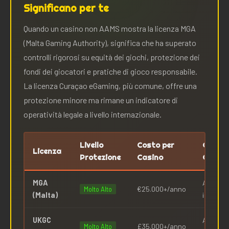
Significano per te
Quando un casino non AAMS mostra la licenza MGA
(Malta Gaming Authority), significa che ha superato
controlli rigorosi su equità dei giochi, protezione dei
fondi dei giocatori e pratiche di gioco responsabile.
La licenza Curaçao eGaming, più comune, offre una
protezione minore ma rimane un indicatore di
operatività legale a livello internazionale.
Livello
Costo per
Contro
Licenza
Protezione
Casino
Giochi
MGA
Audit
€25.000+/anno
Molto Alto
(Malta)
indipen
UKGC
Audit
£35.000+/anno
Molto Alto