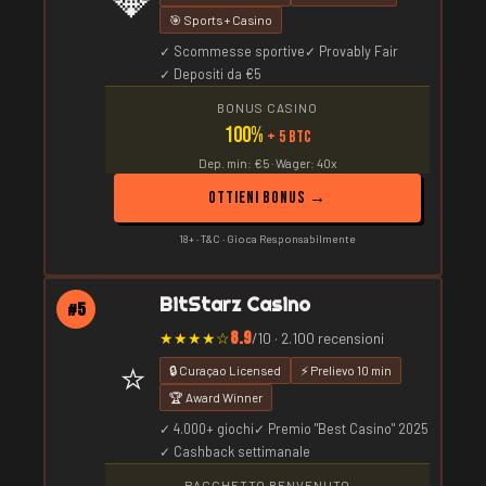
🎯 Sports + Casino
✓ Scommesse sportive
✓ Provably Fair
✓ Depositi da €5
BONUS CASINO
100%
+ 5 BTC
Dep. min: €5 · Wager: 40x
Ottieni Bonus →
18+ · T&C · Gioca Responsabilmente
BitStarz Casino
#5
8.9
★★★★☆
/10 · 2.100 recensioni
⭐
🔒 Curaçao Licensed
⚡ Prelievo 10 min
🏆 Award Winner
✓ 4.000+ giochi
✓ Premio "Best Casino" 2025
✓ Cashback settimanale
PACCHETTO BENVENUTO