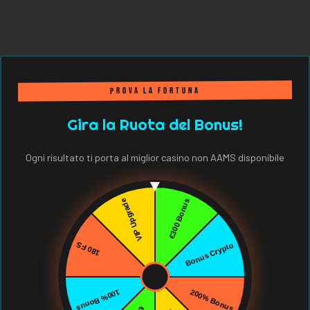
PROVA LA FORTUNA
Gira la Ruota del Bonus!
Ogni risultato ti porta al miglior casino non AAMS disponibile
▼