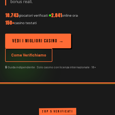
bonus reali.
18.743
2.841
·
·
giocatori verificati
online ora
150+
casino testati
Vedi i Migliori Casino →
Come Verifichiamo
🔒 Guida indipendente · Solo casino con licenza internazionale · 18+
TOP 5 VERIFICATI