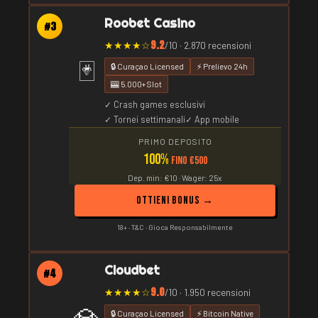
Roobet Casino
#3
9.2
★★★★☆
/10 · 2.870 recensioni
🃏
🔒 Curaçao Licensed
⚡ Prelievo 24h
🎰 5.000+ Slot
✓ Crash games esclusivi
✓ Tornei settimanali
✓ App mobile
PRIMO DEPOSITO
100%
fino €500
Dep. min: €10 · Wager: 25x
Ottieni Bonus →
18+ · T&C · Gioca Responsabilmente
Cloudbet
#4
9.0
★★★★☆
/10 · 1.950 recensioni
💎
🔒 Curaçao Licensed
⚡ Bitcoin Native