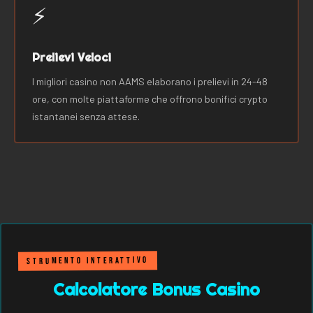
⚡
Prelievi Veloci
I migliori casino non AAMS elaborano i prelievi in 24-48
ore, con molte piattaforme che offrono bonifici crypto
istantanei senza attese.
STRUMENTO INTERATTIVO
Calcolatore Bonus Casino