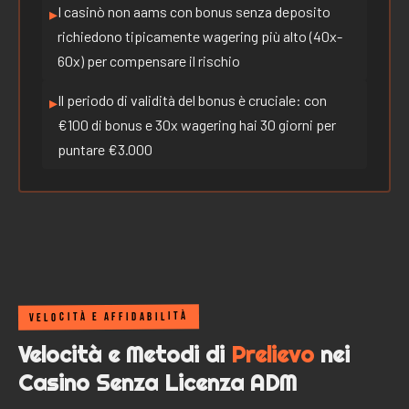
I casinò non aams con bonus senza deposito
richiedono tipicamente wagering più alto (40x-
60x) per compensare il rischio
Il periodo di validità del bonus è cruciale: con
€100 di bonus e 30x wagering hai 30 giorni per
puntare €3.000
VELOCITÀ E AFFIDABILITÀ
Velocità e Metodi di
Prelievo
nei
Casino Senza Licenza ADM